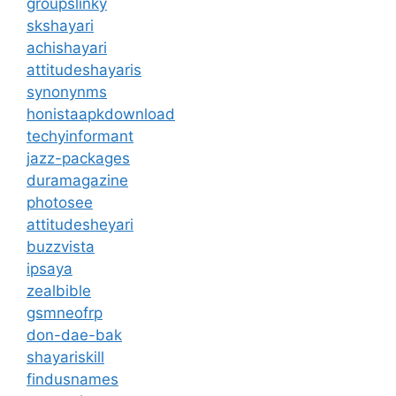
groupslinky
skshayari
achishayari
attitudeshayaris
synonynms
honistaapkdownload
techyinformant
jazz-packages
duramagazine
photosee
attitudesheyari
buzzvista
ipsaya
zealbible
gsmneofrp
don-dae-bak
shayariskill
findusnames