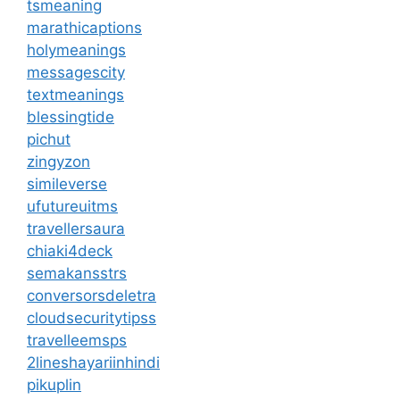
tsmeaning
marathicaptions
holymeanings
messagescity
textmeanings
blessingtide
pichut
zingyzon
simileverse
ufutureuitms
travellersaura
chiaki4deck
semakansstrs
conversorsdeletra
cloudsecuritytipss
travelleemsps
2lineshayariinhindi
pikuplin