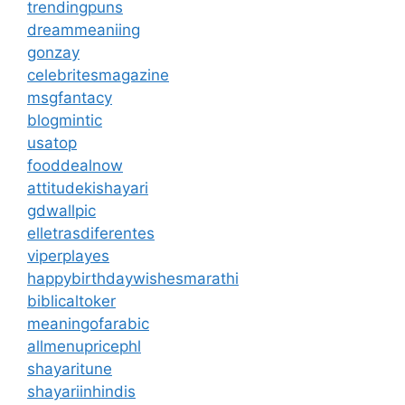
trendingpuns
dreammeaniing
gonzay
celebritesmagazine
msgfantacy
blogmintic
usatop
fooddealnow
attitudekishayari
gdwallpic
elletrasdiferentes
viperplayes
happybirthdaywishesmarathi
biblicaltoker
meaningofarabic
allmenupricephl
shayaritune
shayariinhindis