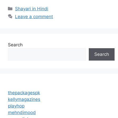
Categories
Shayari in Hindi
Leave a comment
Search
Search
thepackagespk
kellymagazines
playhop
mehndimood